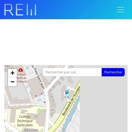
+
Rechercher
−